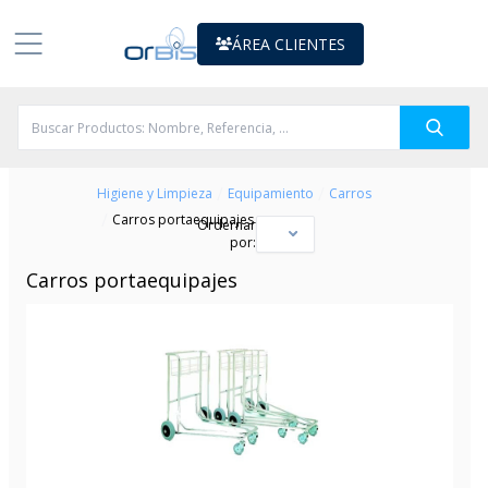
ÁREA CLIENTES
/
/
Higiene y Limpieza
Equipamiento
Carros
/
Carros portaequipajes
Ordernar
por:
Carros portaequipajes