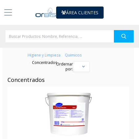
ÁREA CLIENTES
/
Higiene y Limpieza
Quimicos
/
Concentrados
Ordernar
por:
Concentrados