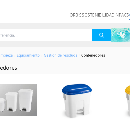
ORBIS
SOSTENIBILIDAD
INPACS
/
/
/
Limpieza
Equipamiento
Gestion de residuos
Contenedores
edores