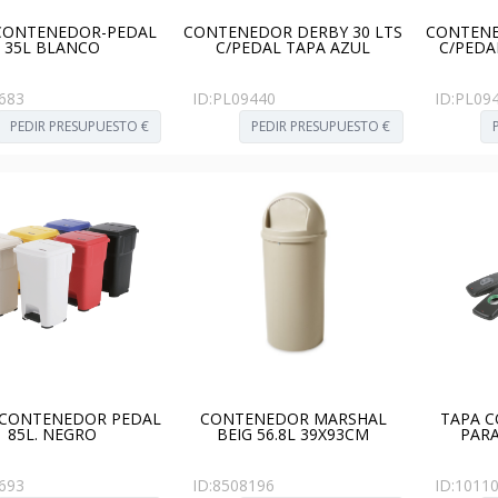
CONTENEDOR-PEDAL
CONTENEDOR DERBY 30 LTS
CONTENE
35L BLANCO
C/PEDAL TAPA AZUL
C/PEDA
683
ID:
PL09440
ID:
PL09
PEDIR PRESUPUESTO €
PEDIR PRESUPUESTO €
 CONTENEDOR PEDAL
CONTENEDOR MARSHAL
TAPA 
85L. NEGRO
BEIG 56.8L 39X93CM
PARA
693
ID:
8508196
ID:
1011