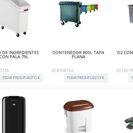
 DE INGREDIENTES
CONTENEDOR 800L TAPA
O2 CO
CON PALA 79L
PLANA
7736
ID:
8508592
ID:
1607
PEDIR PRESUPUESTO €
PEDIR PRESUPUESTO €