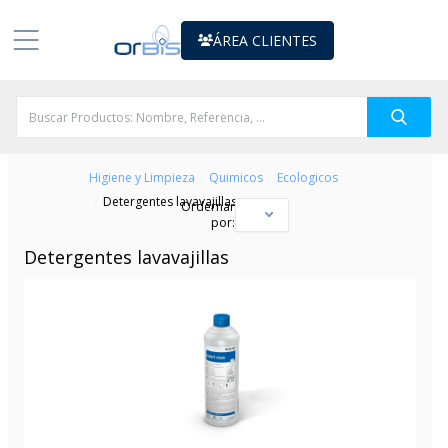
ÁREA CLIENTES
/
/
Higiene y Limpieza
Quimicos
Ecologicos
/
Detergentes lavavajillas
Ordernar
por:
Detergentes lavavajillas