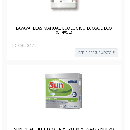
LAVAVAJILLAS MANUAL ECOLOGICO ECOSOL ECO
(CJ.4X5L)
ID:
8505047
PEDIR PRESUPUESTO €
SUN PF.ALL IN 1 ECO TABS 5X100PC W487 - NUEVO