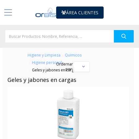
ÁREA CLIENTES
/
Higiene y Limpieza
Quimicos
/
Higiene personal
Ordernar
por:
/
Geles y jabones en cargas
Geles y jabones en cargas