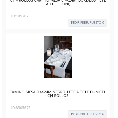
CJ. 4 ROLLOS CAMINO MESA 0,4X24M. BURDEOS TÉTE
A TÉTE DUNI,
ID:
185707
PEDIR PRESUPUESTO €
CAMINO MESA 0.4X24M NEGRO TÉTE A TÉTE DUNICEL.
CJ4 ROLLOS
ID:
8505675
PEDIR PRESUPUESTO €