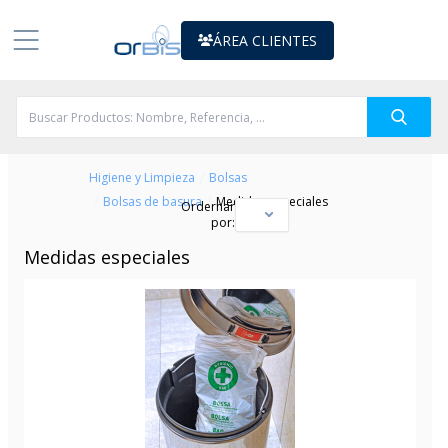
ÁREA CLIENTES
/
Higiene y Limpieza
Bolsas
/
/
Bolsas de basura
Medidas especiales
Ordernar
por:
Medidas especiales