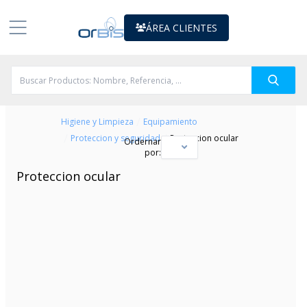
ÁREA CLIENTES
/
Higiene y Limpieza
Equipamiento
/
/
Proteccion y seguridad
Proteccion ocular
Ordernar
por:
Proteccion ocular