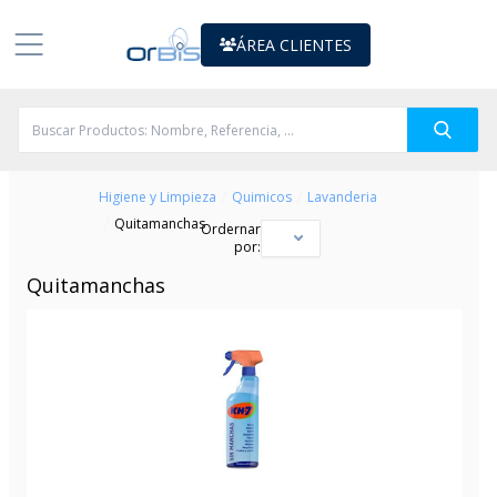
ÁREA CLIENTES
/
/
Higiene y Limpieza
Quimicos
Lavanderia
/
Quitamanchas
Ordernar
por:
Quitamanchas