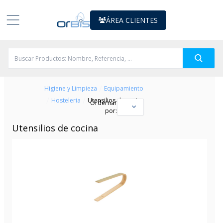
ÁREA CLIENTES
/
Higiene y Limpieza
Equipamiento
/
/
Hosteleria
Utensilios de cocina
Ordernar
por:
Utensilios de cocina