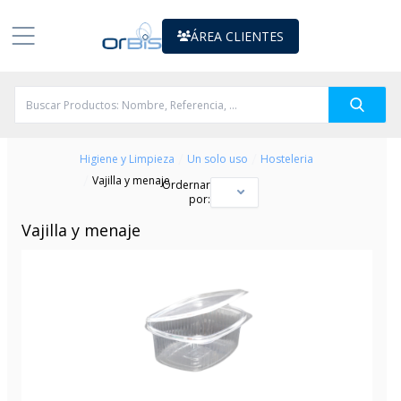
ÁREA CLIENTES
/
/
Higiene y Limpieza
Un solo uso
Hosteleria
/
Vajilla y menaje
Ordernar
por:
Vajilla y menaje