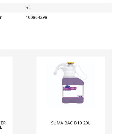
ml
r:
100864298
NER
SUMA BAC D10 20L
L