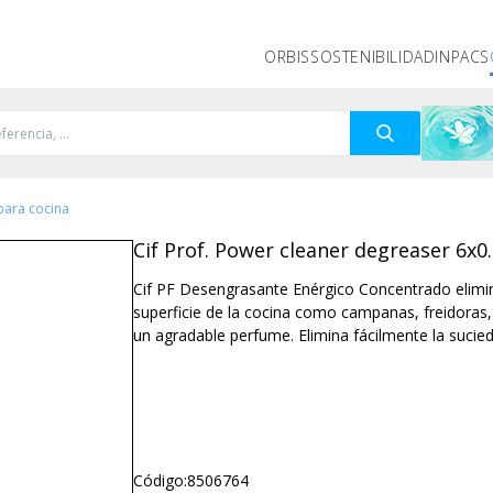
ORBIS
SOSTENIBILIDAD
INPACS
para cocina
Cif Prof. Power cleaner degreaser 6x0
Cif PF Desengrasante Enérgico Concentrado elimina 
superficie de la cocina como campanas, freidoras, 
un agradable perfume. Elimina fácilmente la sucieda
Código:
8506764