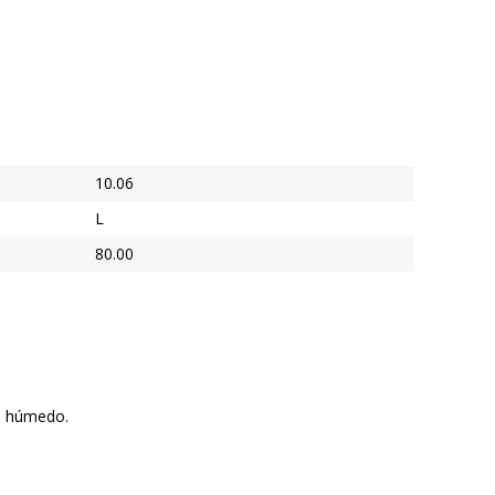
10.06
L
80.00
ño húmedo.