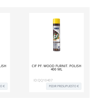
LISH
CIF PF. WOOD FURNIT. POLISH
400 ML
ID:
QQ10407
TO €
PEDIR PRESUPUESTO €