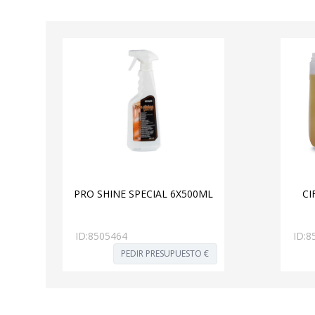
PRO SHINE SPECIAL 6X500ML
CI
ID:
8505464
ID:
8
PEDIR PRESUPUESTO €