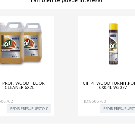
También te puede interesar
F PROF. WOOD FLOOR
CIF PF.WOOD FURNIT.PO
CLEANER 6X2L
6X0.4L W3077
506762
ID:
8506760
PEDIR PRESUPUESTO €
PEDIR PRESUPUES