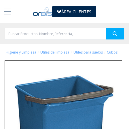
ÁREA CLIENTES
/
/
/
Higiene y Limpieza
Utiles de limpieza
Utiles para suelos
Cubos