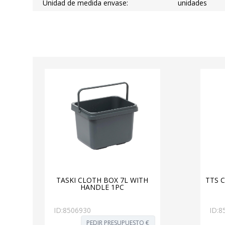
Unidad de medida envase:
unidades
TASKI CLOTH BOX 7L WITH
TTS C
HANDLE 1PC
ID:
8506930
ID:
8
PEDIR PRESUPUESTO €