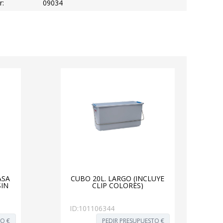
r:
09034
ASA
CUBO 20L. LARGO (INCLUYE
SIN
CLIP COLORES)
ID:
101106344
TO €
PEDIR PRESUPUESTO €