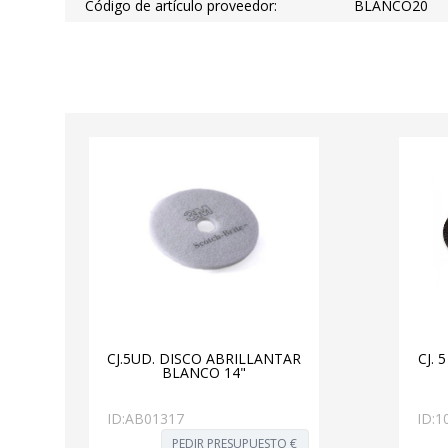
Código de artículo proveedor:
BLANCO20
CJ.5UD. DISCO ABRILLANTAR
CJ.
BLANCO 14"
ID:
AB01317
ID:
1
PEDIR PRESUPUESTO €