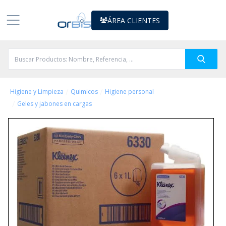
ÁREA CLIENTES
/
/
Higiene y Limpieza
Quimicos
Higiene personal
/
Geles y jabones en cargas