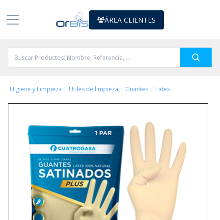
ÁREA CLIENTES
/
/
/
Higiene y Limpieza
Utiles de limpieza
Guantes
Latex