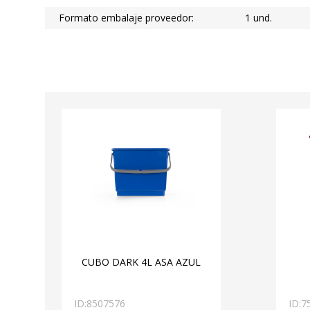
Formato embalaje proveedor:
1 und.
CUBO DARK 4L ASA AZUL
ID:
8507576
ID:
7