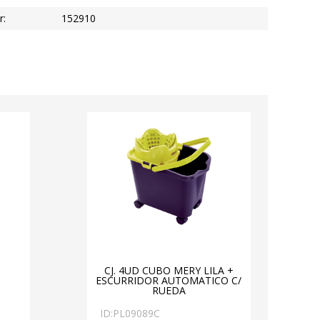
r:
152910
CJ. 4UD CUBO MERY LILA +
ESCURRIDOR AUTOMATICO C/
RUEDA
ID:
PL09089C