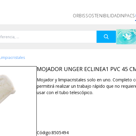
ORBIS
SOSTENIBILIDAD
INPACS
Limpiacristales
MOJADOR UNGER ECLINEA1 PVC 45 CM
Mojador y limpiacristales solo en uno. Completo con
permitirá realizar un trabajo rápido que no requie
usar con el tubo telescópico.
Código:
8505494