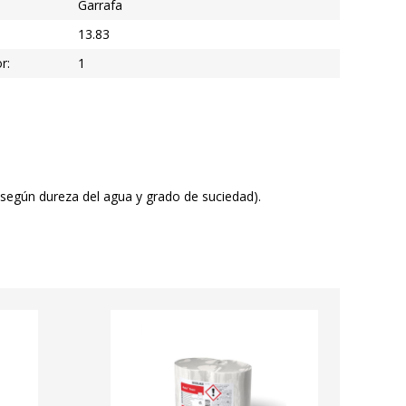
Garrafa
13.83
r:
1
(según dureza del agua y grado de suciedad).