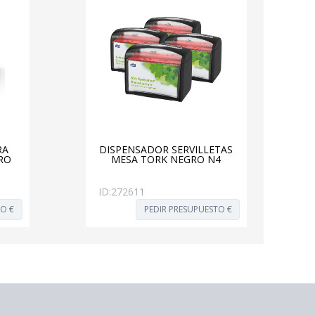
RA
DISPENSADOR SERVILLETAS
GRO
MESA TORK NEGRO N4
ID:
272611
TO €
PEDIR PRESUPUESTO €